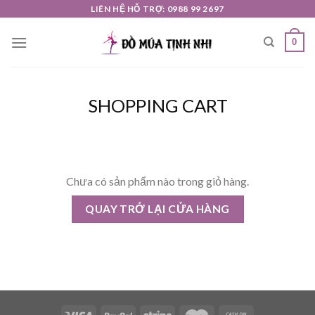
Skip
LIÊN HỆ HỖ TRỢ: 0988 99 2697
to
0
content
SHOPPING CART
Chưa có sản phẩm nào trong giỏ hàng.
QUAY TRỞ LẠI CỬA HÀNG