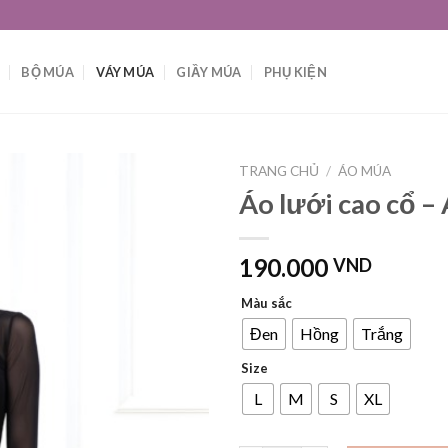
BỘ MÚA
VÁY MÚA
GIẦY MÚA
PHỤ KIỆN
TRANG CHỦ
/
ÁO MÚA
Áo lưới cao cổ –
190.000
VND
Màu sắc
Đen
Hồng
Trắng
Size
L
M
S
XL