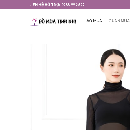
Skip
LIÊN HỆ HỖ TRỢ: 0988 99 2697
to
content
ÁO MÚA
QUẦN MÚA