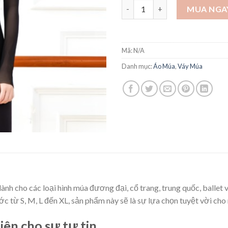
Áo lưới cao cổ - A46 số lượng
MUA NGA
Mã:
N/A
Danh mục:
Áo Múa
,
Váy Múa
nh cho các loại hình múa đương đại, cổ trang, trung quốc, ballet 
ước từ S, M, L đến XL, sản phẩm này sẽ là sự lựa chọn tuyệt vời ch
iên cho sự tự tin