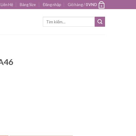
Liên Hệ
Bảng Size
Đăng nhập
Giỏ hàng /
0
VND
0
Tìm
kiếm:
 A46