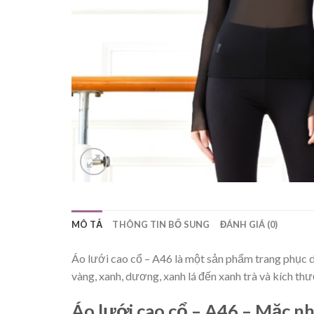
MÔ TẢ
THÔNG TIN BỔ SUNG
ĐÁNH GIÁ (0)
Áo lưới cao cổ – A46 là một sản phẩm trang phục dà
vàng, xanh, dương, xanh lá đến xanh trà và kích th
Áo lưới cao cổ – A46 – Mặc nh