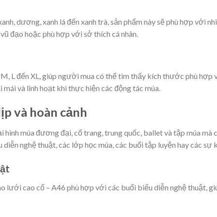
, xanh, dương, xanh lá đến xanh trà, sản phẩm này sẽ phù hợp với 
vũ đạo hoặc phù hợp với sở thích cá nhân.
, M, L đến XL, giúp người mua có thể tìm thấy kích thước phù hợp
mái và linh hoạt khi thực hiện các động tác múa.
ịp và hoàn cảnh
i hình múa đương đại, cổ trang, trung quốc, ballet và tập múa mà 
iễn nghệ thuật, các lớp học múa, các buổi tập luyện hay các sự k
uật
 áo lưới cao cổ – A46 phù hợp với các buổi biểu diễn nghệ thuật, g