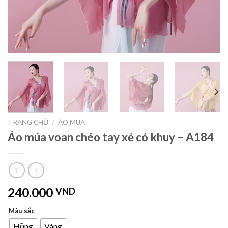
TRANG CHỦ
/
ÁO MÚA
Áo múa voan chéo tay xẻ có khuy – A184
240.000
VND
Màu sắc
Hồng
Vàng