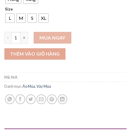
Size
L
M
S
XL
Áo múa voan chéo tay xẻ có khuy - A184 số lượng
MUA NGAY
THÊM VÀO GIỎ HÀNG
Mã:
N/A
Danh mục:
Áo Múa
,
Váy Múa