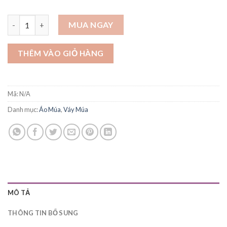
Áo xẻ tà chéo - A135 số lượng
MUA NGAY
THÊM VÀO GIỎ HÀNG
Mã:
N/A
Danh mục:
Áo Múa
,
Váy Múa
MÔ TẢ
THÔNG TIN BỔ SUNG