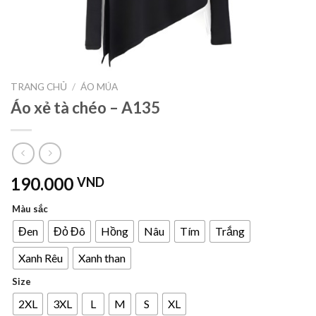
TRANG CHỦ
/
ÁO MÚA
Áo xẻ tà chéo – A135
190.000
VND
Màu sắc
Đen
Đỏ Đô
Hồng
Nâu
Tím
Trắng
Xanh Rêu
Xanh than
Size
2XL
3XL
L
M
S
XL