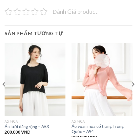
Đánh Giá product
SẢN PHẨM TƯƠNG TỰ
ÁO MÚA
ÁO MÚA
Áo voan múa cổ trang Trung
Áo lưới dáng rộng – A53
Quốc – A94
200.000
VND