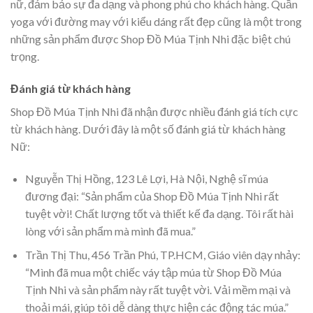
nữ, đảm bảo sự đa dạng và phong phú cho khách hàng. Quần
yoga với đường may với kiểu dáng rất đẹp cũng là một trong
những sản phẩm được Shop Đồ Múa Tịnh Nhi đặc biệt chú
trọng.
Đánh giá từ khách hàng
Shop Đồ Múa Tịnh Nhi đã nhận được nhiều đánh giá tích cực
từ khách hàng. Dưới đây là một số đánh giá từ khách hàng
Nữ:
Nguyễn Thị Hồng, 123 Lê Lợi, Hà Nội, Nghệ sĩ múa
đương đại: “Sản phẩm của Shop Đồ Múa Tịnh Nhi rất
tuyệt vời! Chất lượng tốt và thiết kế đa dạng. Tôi rất hài
lòng với sản phẩm mà mình đã mua.”
Trần Thị Thu, 456 Trần Phú, TP.HCM, Giáo viên dạy nhảy:
“Mình đã mua một chiếc váy tập múa từ Shop Đồ Múa
Tịnh Nhi và sản phẩm này rất tuyệt vời. Vải mềm mại và
thoải mái, giúp tôi dễ dàng thực hiện các động tác múa.”