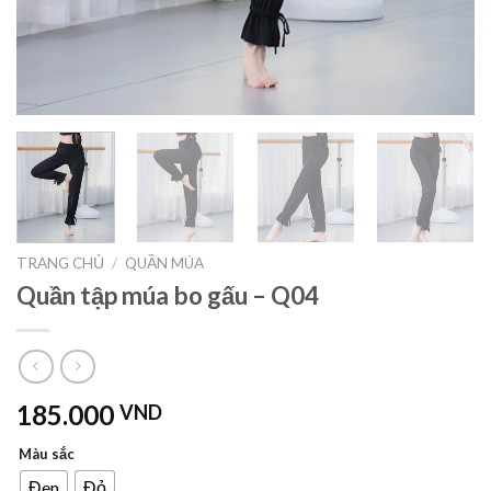
TRANG CHỦ
/
QUẦN MÚA
Quần tập múa bo gấu – Q04
185.000
VND
Màu sắc
Đen
Đỏ