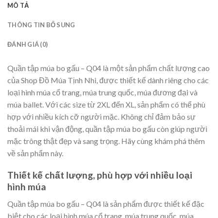
MÔ TẢ
THÔNG TIN BỔ SUNG
ĐÁNH GIÁ (0)
Quần tập múa bo gấu – Q04 là một sản phẩm chất lượng cao
của Shop Đồ Múa Tịnh Nhi, được thiết kế dành riêng cho các
loại hình múa cổ trang, múa trung quốc, múa đương đại và
múa ballet. Với các size từ 2XL đến XL, sản phẩm có thể phù
hợp với nhiều kích cỡ người mặc. Không chỉ đảm bảo sự
thoải mái khi vận động, quần tập múa bo gấu còn giúp người
mặc trông thật đẹp và sang trọng. Hãy cùng khám phá thêm
về sản phẩm này.
Thiết kế chất lượng, phù hợp với nhiều loại
hình múa
Quần tập múa bo gấu – Q04 là sản phẩm được thiết kế đặc
biệt cho các loại hình múa cổ trang, múa trung quốc, múa