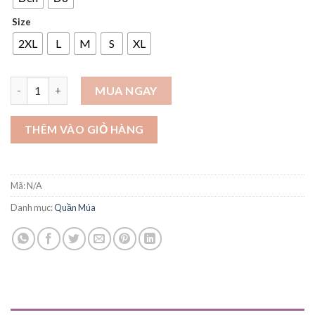
Size
2XL
L
M
S
XL
Quần tập múa bo gấu - Q04 số lượng
MUA NGAY
THÊM VÀO GIỎ HÀNG
Mã:
N/A
Danh mục:
Quần Múa