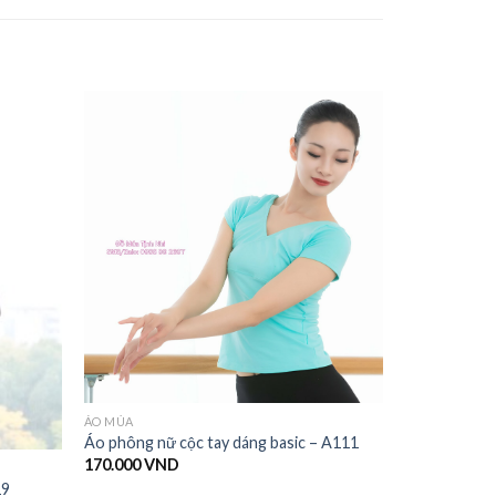
ÁO MÚA
Áo phông nữ cộc tay dáng basic – A111
170.000
VND
19