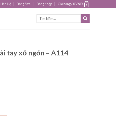
Liên Hệ
Bảng Size
Đăng nhập
Giỏ hàng /
0
VND
0
Tìm
kiếm:
dài tay xỏ ngón – A114