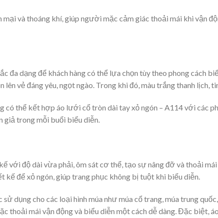
mại và thoáng khí, giúp người mặc cảm giác thoải mái khi vận độn
sắc đa dạng để khách hàng có thể lựa chọn tùy theo phong cách bi
ên vẻ đáng yêu, ngọt ngào. Trong khi đó, màu trắng thanh lịch, tin
 có thể kết hợp áo lưới cổ tròn dài tay xỏ ngón – A114 với các ph
n giả trong mỗi buổi biểu diễn.
kế với độ dài vừa phải, ôm sát cơ thể, tạo sự nâng đỡ và thoải mái
ết kế để xỏ ngón, giúp trang phục không bị tuột khi biểu diễn.
c sử dụng cho các loại hình múa như múa cổ trang, múa trung quốc
ặc thoải mái vận động và biểu diễn một cách dễ dàng. Đặc biệt, áo 