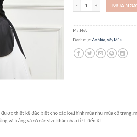
Áo lưới cổ tròn dài tay xỏ ngó
MUA NGA
Mã:
N/A
Danh mục:
Áo Múa
,
Váy Múa
m được thiết kế đặc biệt cho các loại hình múa như múa cổ trang, 
g và trắng và có các size khác nhau từ L đến XL.