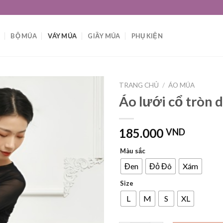
BỘ MÚA
VÁY MÚA
GIẦY MÚA
PHỤ KIỆN
TRANG CHỦ
/
ÁO MÚA
Áo lưới cổ tròn 
185.000
VND
Màu sắc
Đen
Đỏ Đô
Xám
Size
L
M
S
XL