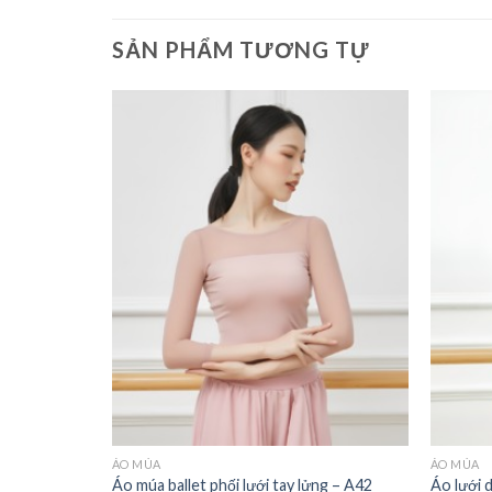
SẢN PHẨM TƯƠNG TỰ
ÁO MÚA
ÁO MÚA
– hở lưng –
Áo múa ballet phối lưới tay lửng – A42
Áo lưới 