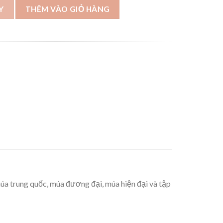
n - A114 số lượng
Y
THÊM VÀO GIỎ HÀNG
múa trung quốc, múa đương đại, múa hiện đại và tập