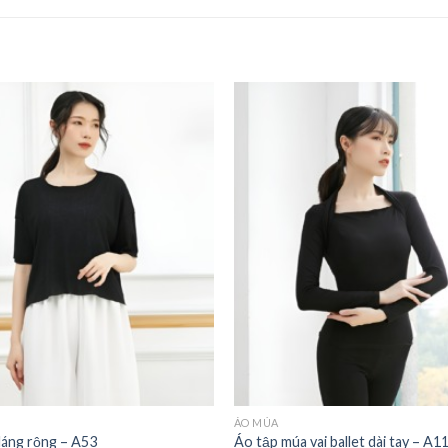
ÁO MÚA
dáng rộng – A53
Áo tập múa vai ballet dài tay – A1