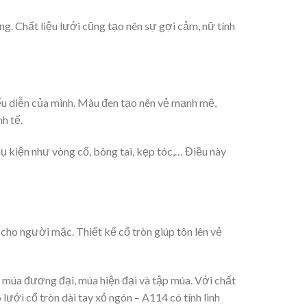
g. Chất liệu lưới cũng tạo nên sự gợi cảm, nữ tính
ểu diễn của mình. Màu đen tạo nên vẻ mạnh mẽ,
h tế.
ụ kiện như vòng cổ, bông tai, kẹp tóc,… Điều này
 cho người mặc. Thiết kế cổ tròn giúp tôn lên vẻ
, múa đương đại, múa hiện đại và tập múa. Với chất
lưới cổ tròn dài tay xỏ ngón – A114 có tính linh