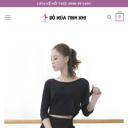
Skip
LIÊN HỆ HỖ TRỢ: 0988 99 2697
to
0
content