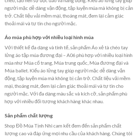
chéo, tạo nên sự độc đáo và năng động. Kiểu áo lửng tay giúp
người mặc dễ dàng vận động, tập luyện múa mà không bị cản
trở. Chất liệu vải mềm mại, thoáng mát, đem lại cảm giác
thoải mái và tự tin cho người mặc.
Áo múa phù hợp với nhiều loại hình múa
Với thiết kế đa dạng và tinh tế, sản phẩm Áo xẻ tà chéo tay
lửng áo tập múa đương đại – A06 phù hợp với nhiều loại hình
múa như Múa cổ trang, Múa trung quốc, Múa đương đại và
Múa ballet. Kiểu áo lửng tay giúp người mặc dễ dàng vận
động, tập luyện múa mà không bị cản trở. Chất liệu vải mềm
mại, thoáng mát, đem lại cảm giác thoải mái và tự tin cho
người mặc. Với đa dạng màu sắc và kích cỡ, sản phẩm phù
hợp với nhiều đối tượng khách hàng khác nhau.
Sản phẩm chất lượng
Shop Đồ Múa Tịnh Nhi cam kết đem đến sản phẩm chất
lượng cao và đáp ứng mọi nhu cầu của khách hàng. Chúng tôi