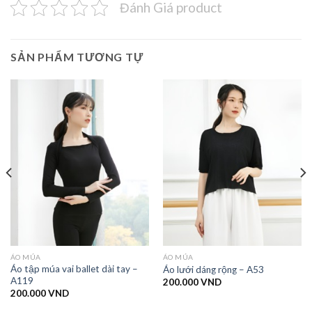
Đánh Giá product
SẢN PHẨM TƯƠNG TỰ
ÁO MÚA
ÁO MÚA
Áo tập múa vai ballet dài tay –
Áo lưới dáng rộng – A53
A119
200.000
VND
200.000
VND