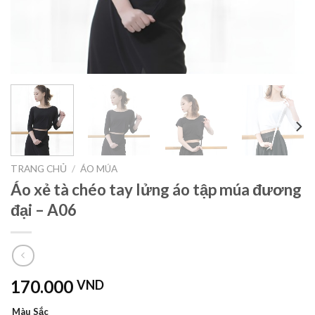
TRANG CHỦ
/
ÁO MÚA
Áo xẻ tà chéo tay lửng áo tập múa đương
đại – A06
170.000
VND
Màu Sắc