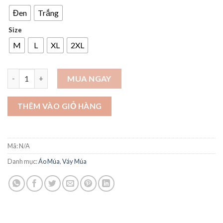
Đen
Trắng
Size
M
L
XL
2XL
Áo xẻ tà chéo tay lửng áo tập múa đương đại - A06 số lượng
MUA NGAY
THÊM VÀO GIỎ HÀNG
Mã:
N/A
Danh mục:
Áo Múa
,
Váy Múa